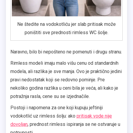
Ne štedite na vodokotliću jer slab pritisak može
poništiti sve prednosti rimless WC šolje.
Naravno, bilo bi nepošteno ne pomenuti i drugu stranu.
Rimless modeli imaju malo višu cenu od standardnih
modela, ali razlika je sve manja. Ovo je praktično jedini
pravi nedostatak koji se redovno pominje. Pre
nekoliko godina razlika u ceni bila je veća, ali kako je
potražnja rasla, cene su se izjednačile.
Postoji i napomena za one koji kupuju jeftiniji
vodokotlić uz rimless šolju: ako
pritisak vode nije
dovoljan
, prednost rimless ispiranja se ne ostvaruje u
potpunosti.