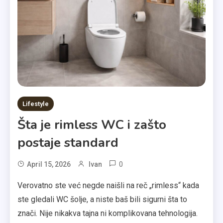
Lifestyle
Šta je rimless WC i zašto
postaje standard
0
April 15, 2026
Ivan
Verovatno ste već negde naišli na reč „rimless“ kada
ste gledali WC šolje, a niste baš bili sigurni šta to
znači. Nije nikakva tajna ni komplikovana tehnologija.