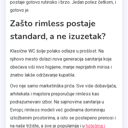
postaje gotovo rutinsko i brzo. Jedan potez četkom, i
gotovo je.
Zašto rimless postaje
standard, a ne izuzetak?
Klasične WC šolje polako odlaze u prošlost. Na
njihovo mesto dolazi nova generacija sanitarija koja
obećava viši nivo higijene, manje neprijatnih mirisa i
znatno lakše održavanje kupatila.
Ovo nije samo marketinška priča. Sve više dobavljača,
arhitekata i majstora preporučuje rimless kao
podrazumevani izbor. Na sajmovima sanitarija u
Evropi, rimless modeli već godinama dominiraju
izložbenim prostorima, a isto se postepeno prenosi i
na naše tržište, a sve je popularnija i u
hotelima i