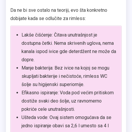
Da ne bi sve ostalo na teoriji, evo šta konkretno
dobijate kada se odlučite za rimless:
Lakše čišćenje: Čitava unutrašnjost je
dostupna četki. Nema skrivenih uglova, nema
kanala ispod ivice gde deterdžent ne može da
dopre.
Manje bakterija: Bez ivice na kojoj se mogu
skupljati bakterije i nečistoće, rimless WC
šolje su higijenski superiornije.
Efikasno ispiranje: Voda pod većim pritiskom
dostiže svaki deo šolje, uz ravnomerno
pokriće cele unutrašnjosti.
Ušteda vode: Ovaj sistem omogućava da se
jedno ispiranje obavi sa 2,6 l umesto sa 4 l