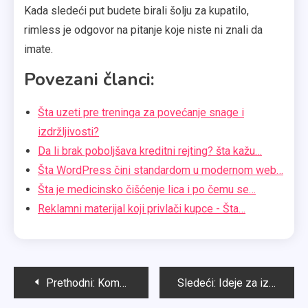
Kada sledeći put budete birali šolju za kupatilo,
rimless je odgovor na pitanje koje niste ni znali da
imate.
Povezani članci:
Šta uzeti pre treninga za povećanje snage i
izdržljivosti?
Da li brak poboljšava kreditni rejting? šta kažu…
Šta WordPress čini standardom u modernom web…
Šta je medicinsko čišćenje lica i po čemu se…
Reklamni materijal koji privlači kupce - Šta…
Kretanje
Prethodni:
Kompletan vodič za opremanje hotela i apartmana korak po korak
Sledeći:
Ideje za izlazak – gde otići sa kolegama, prijatelima ili porodicom