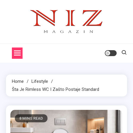
Skip
to
content
Niz
Aktuelne Priče
Home
Lifestyle
Šta Je Rimless WC I Zašto Postaje Standard
8 MINS READ