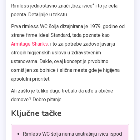
Rimless jednostavno znači „bez ivice“ i to je cela
poenta. Detaljnije u tekstu.
Prva rimless WC šolja dizajnirana je 1979. godine od
strane firme Ideal Standard, tada poznate kao
Armitage Shanks
, i to za potrebe zadovoljavanja
strogih higijenskih uslova u zdravstvenim
ustanovama. Dakle, ovaj koncept je prvobitno
osmišljen za bolnice i slična mesta gde je higijena
apsolutni prioritet.
Ali zašto je toliko dugo trebalo da uđe u obične
domove? Dobro pitanje.
Ključne tačke
Rimless WC šolja nema unutrašnju ivicu ispod