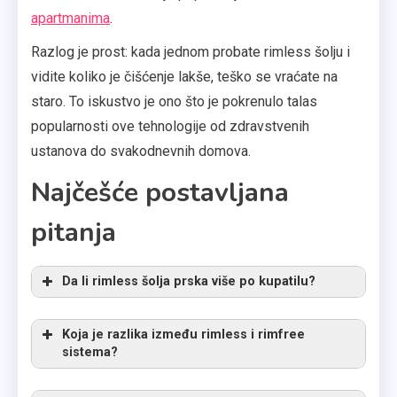
apartmanima
.
Razlog je prost: kada jednom probate rimless šolju i
vidite koliko je čišćenje lakše, teško se vraćate na
staro. To iskustvo je ono što je pokrenulo talas
popularnosti ove tehnologije od zdravstvenih
ustanova do svakodnevnih domova.
Najčešće postavljana
pitanja
Da li rimless šolja prska više po kupatilu?
Koja je razlika između rimless i rimfree
sistema?