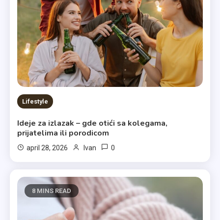
Lifestyle
Ideje za izlazak – gde otići sa kolegama,
prijatelima ili porodicom
0
april 28, 2026
Ivan
8 MINS READ