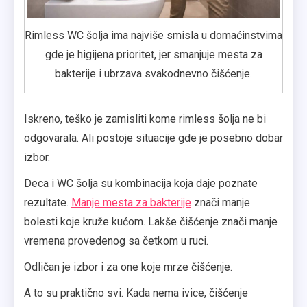
Rimless WC šolja ima najviše smisla u domaćinstvima
gde je higijena prioritet, jer smanjuje mesta za
bakterije i ubrzava svakodnevno čišćenje.
Iskreno, teško je zamisliti kome rimless šolja ne bi
odgovarala. Ali postoje situacije gde je posebno dobar
izbor.
Deca i WC šolja su kombinacija koja daje poznate
rezultate.
Manje mesta za bakterije
znači manje
bolesti koje kruže kućom. Lakše čišćenje znači manje
vremena provedenog sa četkom u ruci.
Odličan je izbor i za one koje mrze čišćenje.
A to su praktično svi. Kada nema ivice, čišćenje