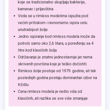
koje se tradicionalno skupljaju bakterije,
kamenac i prljavština.
Voda se u rimless modelima ispušta pod
većim pritiskom i ravnomerno ispira celu
unutrašnjost šolje.
Jedno ispiranje kod rimless modela može da
potroši samo oko 2,6 litara, u poređenju sa 4
litre kod klasičnih šolja.
Održavanje je znatno jednostavnije jer nema
skrivenih površina koje je teško dočistiti.
Rimless šolje postoje od 1979. godine, ali tek
poslednjih godina postaju dominantan izbor na
tržištu.
Cena rimless modela je nešto viša od
klasičnih, ali razlika se sve više smanjuje.