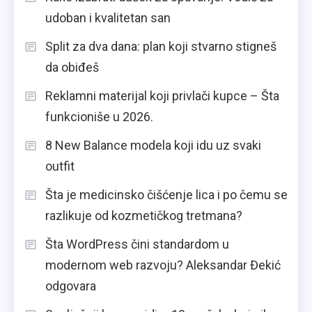
udoban i kvalitetan san
Split za dva dana: plan koji stvarno stigneš
da obiđeš
Reklamni materijal koji privlači kupce – Šta
funkcioniše u 2026.
8 New Balance modela koji idu uz svaki
outfit
Šta je medicinsko čišćenje lica i po čemu se
razlikuje od kozmetičkog tretmana?
Šta WordPress čini standardom u
modernom web razvoju? Aleksandar Đekić
odgovara