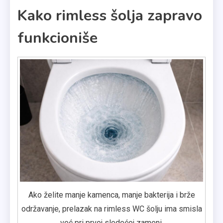
Kako rimless šolja zapravo
funkcioniše
Ako želite manje kamenca, manje bakterija i brže
održavanje, prelazak na rimless WC šolju ima smisla
već pri prvoj sledećoj zameni.