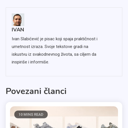
članka
IVAN
Ivan Slabićević je pisac koji spaja praktičnost i
umetnost izraza. Svoje tekstove gradi na
iskustvu iz svakodnevnog života, sa ciljem da
inspiriše i informiše.
Povezani članci
10 MINS READ