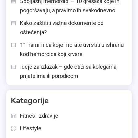
Spoljašnji hemoroidi – 10 grešaka koje ih
pogoršavaju, a pravimo ih svakodnevno
Kako zaštititi važne dokumente od
oštećenja?
11 namirnica koje morate uvrstiti u ishranu
kod hemoroida koji krvare
Ideje za izlazak – gde otići sa kolegama,
prijatelima ili porodicom
Kategorije
Fitnes i zdravlje
Lifestyle