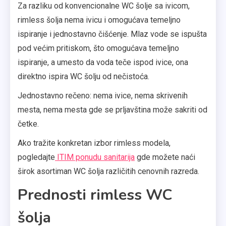
Za razliku od konvencionalne WC šolje sa ivicom,
rimless šolja nema ivicu i omogućava temeljno
ispiranje i jednostavno čišćenje. Mlaz vode se ispušta
pod većim pritiskom, što omogućava temeljno
ispiranje, a umesto da voda teče ispod ivice, ona
direktno ispira WC šolju od nečistoća.
Jednostavno rečeno: nema ivice, nema skrivenih
mesta, nema mesta gde se prljavština može sakriti od
četke.
Ako tražite konkretan izbor rimless modela,
pogledajte
ITIM ponudu sanitarija
gde možete naći
širok asortiman WC šolja različitih cenovnih razreda.
Prednosti rimless WC
šolja