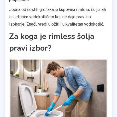
Jedna od čestih grešaka je kupovina rimless šolje, ali
sa jeftinim vodokotlićem koji ne daje pravilno
ispiranje. Znači, vredi uložiti i u kvalitetan vodokotlić.
Za koga je rimless šolja
pravi izbor?