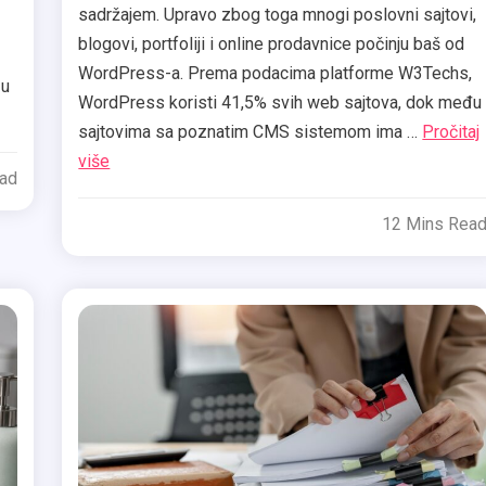
sadržajem. Upravo zbog toga mnogi poslovni sajtovi,
blogovi, portfoliji i online prodavnice počinju baš od
WordPress-a. Prema podacima platforme W3Techs,
 u
WordPress koristi 41,5% svih web sajtova, dok među
sajtovima sa poznatim CMS sistemom ima …
Pročitaj
više
ead
12 Mins Rea