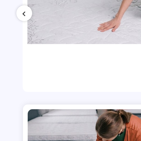
a?
ičko
ave