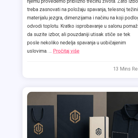
njemu provedemo približno trećinu života. Zato izbo
treba zasnovati na položaju spavanja, telesnoj težini
materijalu jezgra, dimenzijama i načinu na koji podl
odvodi toplotu. Kratko isprobavanje u salonu poma
da suzite izbor, ali pouzdaniji utisak stiče se tek
posle nekoliko nedelja spavanja u uobičajenim
uslovima. …
Pročitaj više
13 Mins R