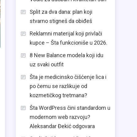
Split za dva dana: plan koji
stvarno stigneš da obiđeš
Reklamni materijal koji privlači
kupce – Šta funkcioniše u 2026.
8 New Balance modela koji idu
uz svaki outfit
Šta je medicinsko čišćenje lica i
po čemu se razlikuje od
kozmetičkog tretmana?
Šta WordPress čini standardom u
modernom web razvoju?
Aleksandar Đekić odgovara