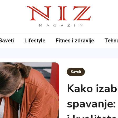
iče
Saveti
Lifestyle
Fitnes i zdravlje
Tehno
Saveti
Kako izab
spavanje: