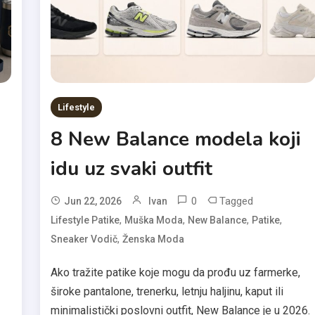
Lifestyle
8 New Balance modela koji
idu uz svaki outfit
0
Tagged
Jun 22, 2026
Ivan
,
,
,
,
Lifestyle Patike
Muška Moda
New Balance
Patike
,
Sneaker Vodič
Ženska Moda
Ako tražite patike koje mogu da prođu uz farmerke,
široke pantalone, trenerku, letnju haljinu, kaput ili
minimalistički poslovni outfit, New Balance je u 2026.