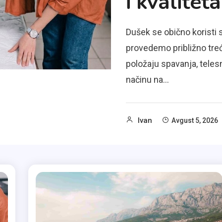
i kvalitet
Dušek se obično koristi
provedemo približno treć
položaju spavanja, telesn
načinu na…
Ivan
Avgust 5, 2026