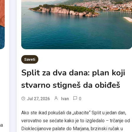
Saveti
Split za dva dana: plan koji
stvarno stigneš da obiđeš
0
Jul 27, 2026
Ivan
Ako ste ikad pokušali da „ubacite“ Split u jedan dan,
verovatno se sećate kako je to izgledalo – trčanje od
na
Dioklecijanove palate do Marjana, brzinski ručak u