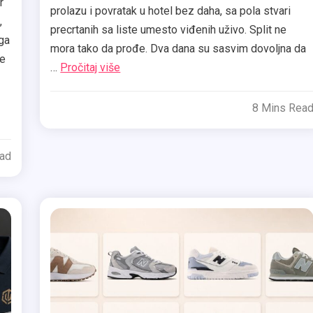
r
prolazu i povratak u hotel bez daha, sa pola stvari
,
precrtanih sa liste umesto viđenih uživo. Split ne
oga
mora tako da prođe. Dva dana su sasvim dovoljna da
že
…
Pročitaj više
8 Mins Rea
ead