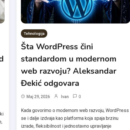
Tehnologija
Šta WordPress čini
od
standardom u modernom
web razvoju? Aleksandar
Đekić odgovara
0
Maj 29, 2026
Ivan
Kada govorimo o modernom web razvoju, WordPress
ki
se i dalje izdvaja kao platforma koja spaja brzinu
e,
izrade, fleksibilnost i jednostavno upravljanje