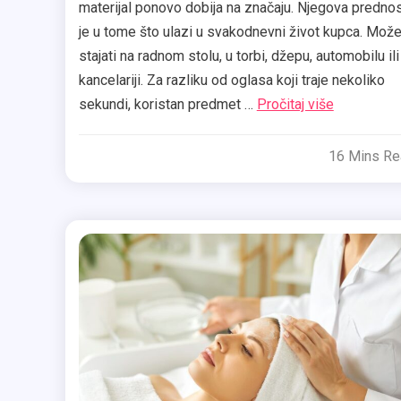
materijal ponovo dobija na značaju. Njegova predno
je u tome što ulazi u svakodnevni život kupca. Mož
stajati na radnom stolu, u torbi, džepu, automobilu ili
kancelariji. Za razliku od oglasa koji traje nekoliko
sekundi, koristan predmet …
Pročitaj više
16 Mins R