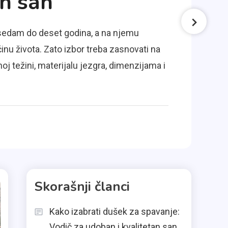
an san
 sedam do deset godina, a na njemu
inu života. Zato izbor treba zasnovati na
oj težini, materijalu jezgra, dimenzijama i
Skorašnji članci
Kako izabrati dušek za spavanje:
Vodič za udoban i kvalitetan san