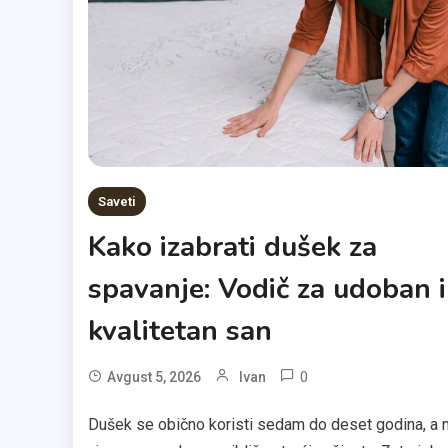
Saveti
Kako izabrati dušek za
spavanje: Vodič za udoban i
kvalitetan san
0
Avgust 5, 2026
Ivan
Dušek se obično koristi sedam do deset godina, a 