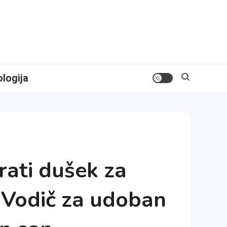
logija
rati dušek za
 Vodič za udoban