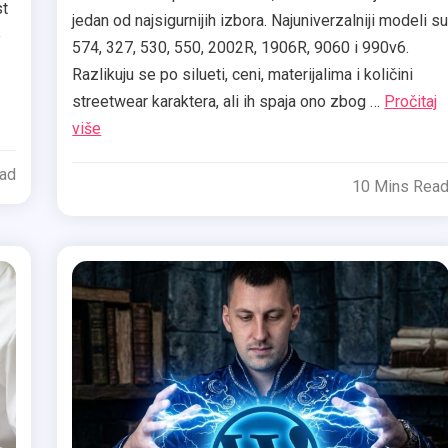
st
jedan od najsigurnijih izbora. Najuniverzalniji modeli s
e
574, 327, 530, 550, 2002R, 1906R, 9060 i 990v6.
Razlikuju se po silueti, ceni, materijalima i količini
streetwear karaktera, ali ih spaja ono zbog …
Pročitaj
više
ead
10 Mins Rea