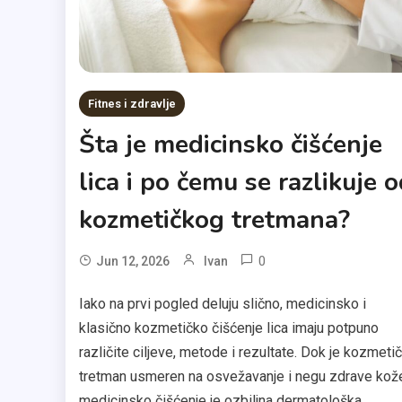
Fitnes i zdravlje
Šta je medicinsko čišćenje
lica i po čemu se razlikuje 
kozmetičkog tretmana?
0
Jun 12, 2026
Ivan
Iako na prvi pogled deluju slično, medicinsko i
klasično kozmetičko čišćenje lica imaju potpuno
različite ciljeve, metode i rezultate. Dok je kozmetič
tretman usmeren na osvežavanje i negu zdrave kož
medicinsko čišćenje je ozbiljna dermatološka