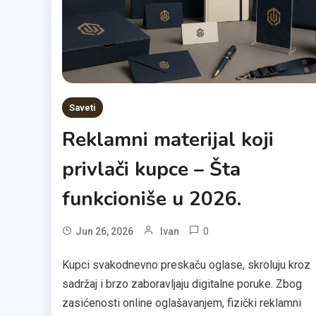
Saveti
Reklamni materijal koji
privlači kupce – Šta
funkcioniše u 2026.
0
Jun 26, 2026
Ivan
Kupci svakodnevno preskaču oglase, skroluju kroz
sadržaj i brzo zaboravljaju digitalne poruke. Zbog
zasićenosti online oglašavanjem, fizički reklamni