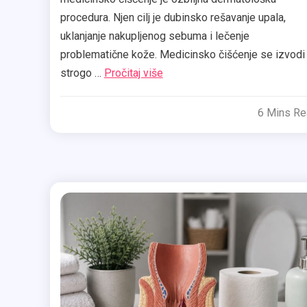
procedura. Njen cilj je dubinsko rešavanje upala,
uklanjanje nakupljenog sebuma i lečenje
problematične kože. Medicinsko čišćenje se izvodi
strogo …
Pročitaj više
6 Mins R