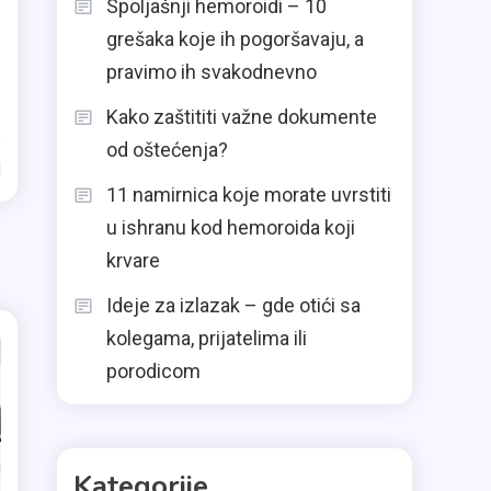
Spoljašnji hemoroidi – 10
grešaka koje ih pogoršavaju, a
pravimo ih svakodnevno
Kako zaštititi važne dokumente
od oštećenja?
d
11 namirnica koje morate uvrstiti
u ishranu kod hemoroida koji
krvare
Ideje za izlazak – gde otići sa
kolegama, prijatelima ili
porodicom
Kategorije