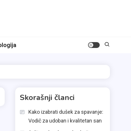
logija
Skorašnji članci
Kako izabrati dušek za spavanje:
Vodič za udoban i kvalitetan san