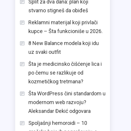
Split za dva dana: plan koji
stvarno stigneš da obiđeš
Reklamni materijal koji privlači
kupce – Šta funkcioniše u 2026.
8 New Balance modela koji idu
uz svaki outfit
Šta je medicinsko čišćenje lica i
po čemu se razlikuje od
kozmetičkog tretmana?
Šta WordPress čini standardom u
modernom web razvoju?
Aleksandar Đekić odgovara
Spoljašnji hemoroidi – 10