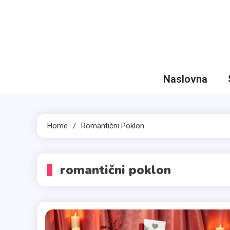
Skip
to
content
Niz
Aktuelne Pr
Naslovna
Home
Romantični Poklon
romantični poklon