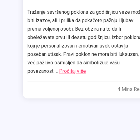
Traženje savršenog poklona za godišnjicu veze mo
biti izazov, ali i prilika da pokažete pažnju i ljubav
prema voljenoj osobi. Bez obzira na to da li
obeležavate prvu ili desetu godišnjicu, izbor poklon
koji je personalizovan i emotivan uvek ostavlja
poseban utisak. Pravi poklon ne mora biti luksuzan,
već pažljivo osmišljen da simbolizuje vašu
povezanost …
Pročitaj više
4 Mins R