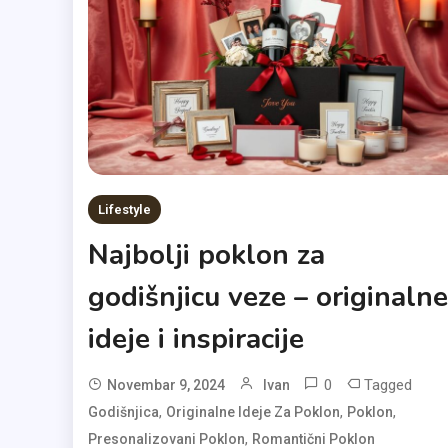
Lifestyle
Najbolji poklon za
godišnjicu veze – originalne
ideje i inspiracije
0
Tagged
Novembar 9, 2024
Ivan
,
,
,
Godišnjica
Originalne Ideje Za Poklon
Poklon
,
Presonalizovani Poklon
Romantični Poklon