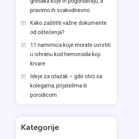
grešaka koje ih pogoršavaju, a
pravimo ih svakodnevno
Kako zaštititi važne dokumente
od oštećenja?
11 namirnica koje morate uvrstiti
u ishranu kod hemoroida koji
krvare
Ideje za izlazak – gde otići sa
kolegama, prijatelima ili
porodicom
Kategorije