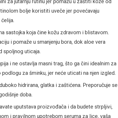
ni za jutarnju rutinu jer pomažu u zaštiti kože od
tinolom bolje koristiti uveče jer povećavaju
ćelija.
na sastojka koja čine kožu zdravom i blistavom.
aciju i pomaže u smanjenju bora, dok aloe vera
d spoljnog uticaja.
ija i ne ostavlja masni trag, što ga čini idealnim za
 podlogu za šminku, jer neće uticati na njen izgled.
boko hidrirana, glatka i zaštićena. Preporučuje se
godišnje doba.
vate uputstava proizvođača i da budete strpljivi,
vnom i pravilnom upotrebom seruma za lice, vaša