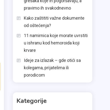
grešaka koje ih pogoršavaju, a
pravimo ih svakodnevno
Kako zaštititi važne dokumente
od oštećenja?
11 namirnica koje morate uvrstiti
u ishranu kod hemoroida koji
krvare
Ideje za izlazak – gde otići sa
kolegama, prijatelima ili
porodicom
Kategorije