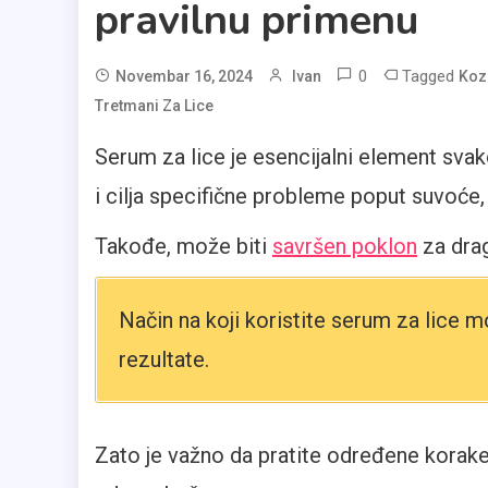
pravilnu primenu
0
Tagged
Novembar 16, 2024
Ivan
Koz
Tretmani Za Lice
Serum za lice je esencijalni element svak
i cilja specifične probleme poput suvoće, b
Takođe, može biti
savršen poklon
za drag
Način na koji koristite serum za lice mo
rezultate.
Zato je važno da pratite određene korake