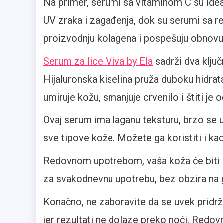
Na primer, serumi sa vitaminom C su ideal
UV zraka i zagađenja, dok su serumi sa re
proizvodnju kolagena i pospešuju obnovu 
Serum za lice Viva by Ela
sadrži dva ključ
Hijaluronska kiselina pruža duboku hidrat
umiruje kožu, smanjuje crvenilo i štiti je o
Ovaj serum ima laganu teksturu, brzo se up
sve tipove kože. Možete ga koristiti i kao
Redovnom upotrebom, vaša koža će biti du
za svakodnevnu upotrebu, bez obzira na 
Konačno, ne zaboravite da se uvek pridrža
jer rezultati ne dolaze preko noći. Redo