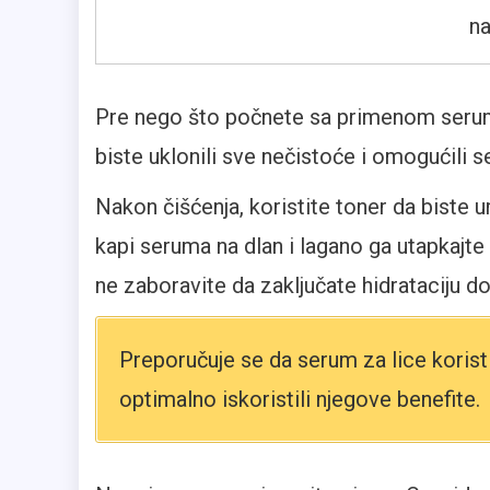
na
Pre nego što počnete sa primenom seruma
biste uklonili sve nečistoće i omogućili
Nakon čišćenja, koristite toner da biste u
kapi seruma na dlan i lagano ga utapkajte 
ne zaboravite da zaključate hidrataciju
Preporučuje se da serum za lice koristi
optimalno iskoristili njegove benefite.