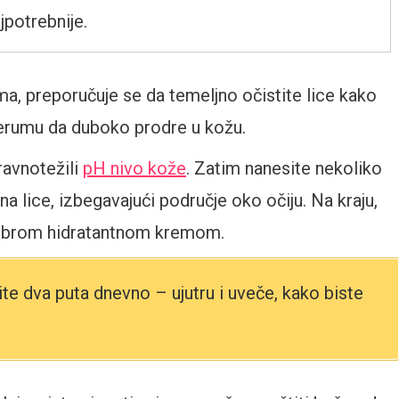
jpotrebnije.
, preporučuje se da temeljno očistite lice kako
 serumu da duboko prodre u kožu.
ravnotežili
pH nivo kože
. Zatim nanesite nekoliko
na lice, izbegavajući područje oko očiju. Na kraju,
 dobrom hidratantnom kremom.
te dva puta dnevno – ujutru i uveče, kako biste