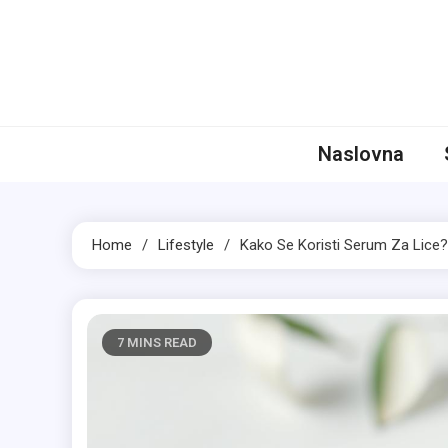
Skip
to
content
Niz
Aktuelne Pr
Naslovna
Home
Lifestyle
Kako Se Koristi Serum Za Lice?
7 MINS READ