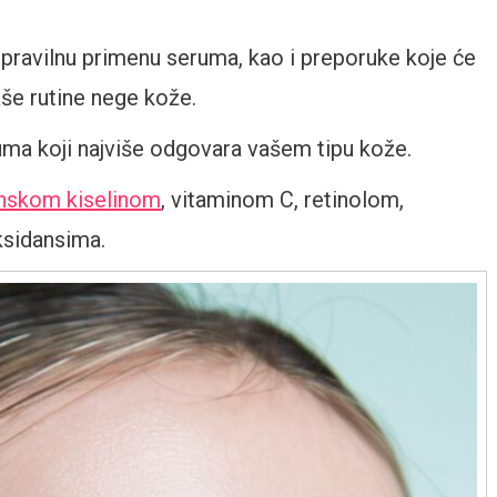
pravilnu primenu seruma, kao i preporuke koje će
e rutine nege kože.
ruma koji najviše odgovara vašem tipu kože.
onskom kiselinom
, vitaminom C, retinolom,
ksidansima.