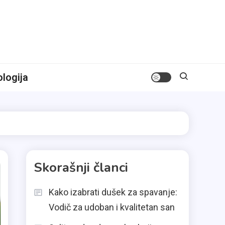
logija
Skorašnji članci
Kako izabrati dušek za spavanje:
Vodič za udoban i kvalitetan san