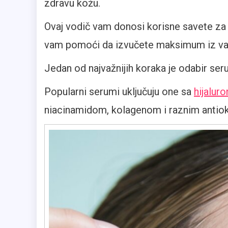
zdravu kožu.
Ovaj vodič vam donosi korisne savete za 
vam pomoći da izvučete maksimum iz vaš
Jedan od najvažnijih koraka je odabir se
Popularni serumi uključuju one sa
hijalur
niacinamidom, kolagenom i raznim antio