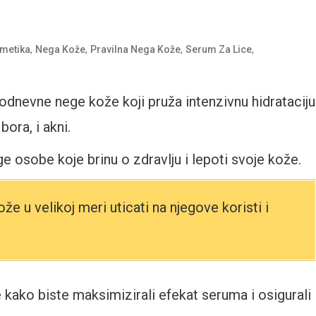
,
,
,
,
metika
Nega Kože
Pravilna Nega Kože
Serum Za Lice
odnevne nege kože koji pruža intenzivnu hidrataciju
ora, i akni.
e osobe koje brinu o zdravlju i lepoti svoje kože.
že u velikoj meri uticati na njegove koristi i
 kako biste maksimizirali efekat seruma i osigurali