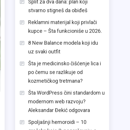
Split za dva dana: plan koji
stvarno stigneš da obiđeš
Reklamni materijal koji privlači
kupce – Šta funkcioniše u 2026.
8 New Balance modela koji idu
uz svaki outfit
Šta je medicinsko čišćenje lica i
po čemu se razlikuje od
kozmetičkog tretmana?
Šta WordPress čini standardom u
modernom web razvoju?
Aleksandar Đekić odgovara
Spoljašnji hemoroidi – 10