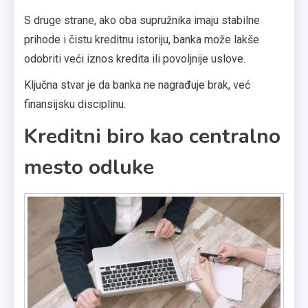
S druge strane, ako oba supružnika imaju stabilne
prihode i čistu kreditnu istoriju, banka može lakše
odobriti veći iznos kredita ili povoljnije uslove.
Ključna stvar je da banka ne nagrađuje brak, već
finansijsku disciplinu.
Kreditni biro kao centralno
mesto odluke