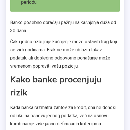
periodu
Banke posebno obraćaju pažnju na kašnjenja duža od
30 dana.
Čak i jedno ozbiljnije kašnjenje može ostaviti trag koji
se vidi godinama. Brak ne može ublažiti takav
podatak, ali dosledno odgovorno ponašanje može
vremenom popraviti vašu poziciju.
Kako banke procenjuju
rizik
Kada banka razmatra zahtev za kredit, ona ne donosi
odluku na osnovu jednog podatka, već na osnovu
kombinacije više jasno definisanih kriterijuma.