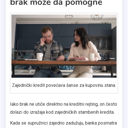
brak može da pomogne
Zajednički kredit povećava šanse za kupovinu stana.
Iako brak ne utiče direktno na kreditni rejting, on često
dolazi do izražaja kod zajedničkih stambenih kredita.
Kada se supružnici zajedno zadužuju, banka posmatra