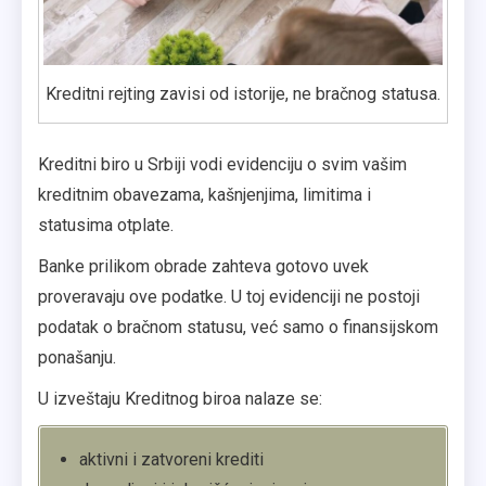
Kreditni rejting zavisi od istorije, ne bračnog statusa.
Kreditni biro u Srbiji vodi evidenciju o svim vašim
kreditnim obavezama, kašnjenjima, limitima i
statusima otplate.
Banke prilikom obrade zahteva gotovo uvek
proveravaju ove podatke. U toj evidenciji ne postoji
podatak o bračnom statusu, već samo o finansijskom
ponašanju.
U izveštaju Kreditnog biroa nalaze se:
aktivni i zatvoreni krediti