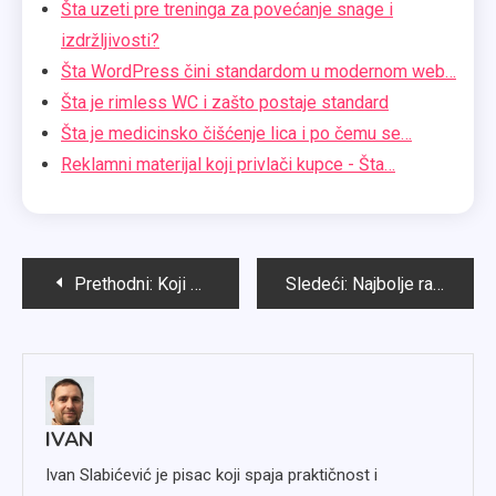
Šta uzeti pre treninga za povećanje snage i
izdržljivosti?
Šta WordPress čini standardom u modernom web…
Šta je rimless WC i zašto postaje standard
Šta je medicinsko čišćenje lica i po čemu se…
Reklamni materijal koji privlači kupce - Šta…
Kretanje
Prethodni:
Koji su najbezbedniji materijali za osetljivu kožu?
Sledeći:
Najbolje radne cipele 2025. godine: Detaljan vodič za pametnu kupovinu
članka
IVAN
Ivan Slabićević je pisac koji spaja praktičnost i