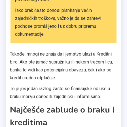
Iako brak često donosi planiranje većih
zajedničkih troškova, važno je da se zahtevi
podnose promišljeno i uz dobru pripremu
dokumentacije.
Takođe, mnogi ne znaju da i jemstvo ulazi u Kreditni
biro. Ako ste jemac supružniku ili nekom trećem licu,
banka to vidi kao potencijalnu obavezu, čak i ako se
kredit uredno otplaćuje.
To je još jedan razlog zašto se finansijske odluke u
braku moraju donositi zajednički i informisano.
Najčešće zablude o braku i
kreditima