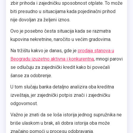
zbir prihoda i zajedničku sposobnost otplate. To može
biti presudno u situacijama kada pojedinačni prihod
nije dovoljan za željeni iznos.
Ovo je posebno česta situacija kada se razmatra
kupovina nekretnine, naročito u većim gradovima.
Na tržištu kakvo je danas, gde je
prodaja stanova u
Beogradu izuzetno aktivna i konkurentna
, mnogi parovi
se odlučuju za zajednički kredit kako bi povećali
šanse za odobrenje.
U tom slučaju banka detaljno analizira oba kreditna
izveštaja, jer zajednički potpis znači i zajedničku
odgovornost.
Važno je znati da se loša istorija jednog supružnika ne
briše ulaskom u brak, ali dobra istorija oba može
značajno pomoći u procesu odobravanja.