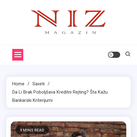
Skip
to
content
Niz
Aktuelne Priče
Home
Saveti
Da Li Brak Poboljšava Kreditni Rejting? Šta Kažu
Bankarski Kriterijumi
9 MINS READ