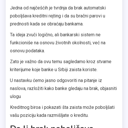
Jedna od najčešćih je tvrdnja da brak automatski
poboljšava kreditni rejting i da su bračni parovi u
prednosti kada se obraćaju bankama.
Ta ideja zvuči logično, ali bankarski sistem ne
funkcioniše na osnovu životnih okolnosti, već na
osnovu podataka.
Zato je važno da ovu temu sagledamo kroz stvarne
kriterijume koje banke u Srbiji zaista koriste.
U nastavku ćemo jasno odgovoriti na pitanje iz
naslova, razložiti kako banke gledaju na brak, objasniti
ulogu
Kreditnog biroa i pokazati šta zaista može poboljšati
vašu poziciju kada razmišljate o kreditu.