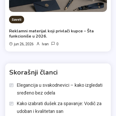
Saveti
Reklamni materijal koji privlači kupce – Šta
funkcioniše u 2026.
0
jun 26, 2026
Ivan
Skorašnji članci
Elegancija u svakodnevici – kako izgledati
sređeno bez odela
Kako izabrati dušek za spavanje: Vodič za
udoban i kvalitetan san