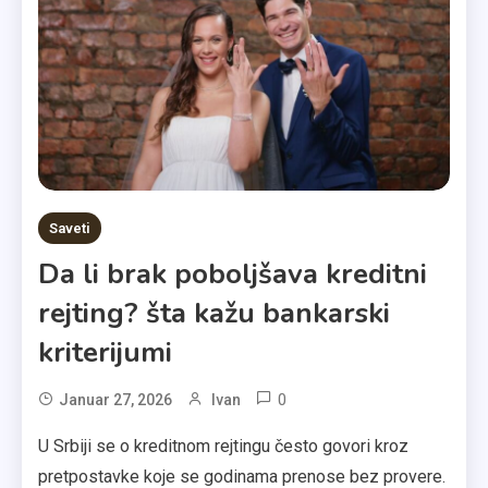
Saveti
Da li brak poboljšava kreditni
rejting? šta kažu bankarski
kriterijumi
0
Januar 27, 2026
Ivan
U Srbiji se o kreditnom rejtingu često govori kroz
pretpostavke koje se godinama prenose bez provere.