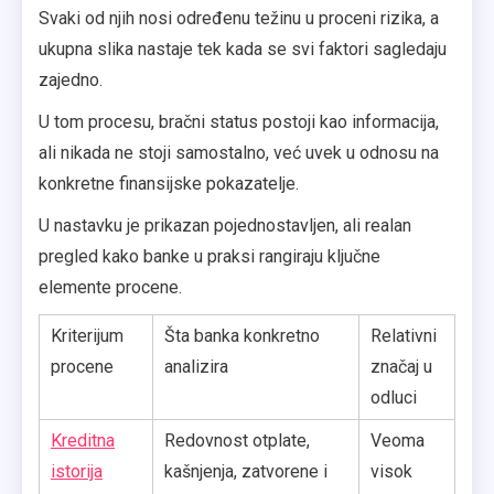
Svaki od njih nosi određenu težinu u proceni rizika, a
ukupna slika nastaje tek kada se svi faktori sagledaju
zajedno.
U tom procesu, bračni status postoji kao informacija,
ali nikada ne stoji samostalno, već uvek u odnosu na
konkretne finansijske pokazatelje.
U nastavku je prikazan pojednostavljen, ali realan
pregled kako banke u praksi rangiraju ključne
elemente procene.
Kriterijum
Šta banka konkretno
Relativni
procene
analizira
značaj u
odluci
Kreditna
Redovnost otplate,
Veoma
istorija
kašnjenja, zatvorene i
visok