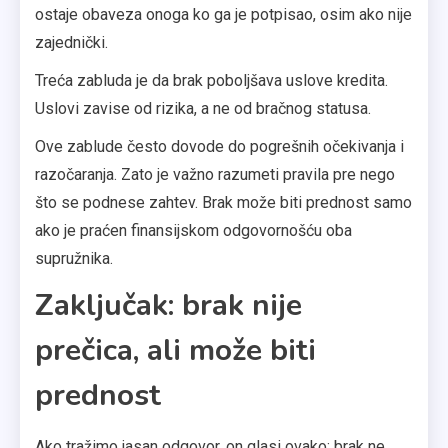
ostaje obaveza onoga ko ga je potpisao, osim ako nije
zajednički.
Treća zabluda je da brak poboljšava uslove kredita.
Uslovi zavise od rizika, a ne od bračnog statusa.
Ove zablude često dovode do pogrešnih očekivanja i
razočaranja. Zato je važno razumeti pravila pre nego
što se podnese zahtev. Brak može biti prednost samo
ako je praćen finansijskom odgovornošću oba
supružnika.
Zaključak: brak nije
prečica, ali može biti
prednost
Ako tražimo jasan odgovor, on glasi ovako: brak ne