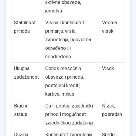
aktivne obaveze,
jemstva
Stabilnost
Visina i kontinuitet
Veoma
prihoda
primanja, vrsta
visok
zaposlenja, ugovor na
određeno ili
neodređeno
Ukupna
Odnos mesečnih
Visok
zaduženost
obaveza i prihoda,
postojeći krediti,
kartice, minus
Bračni
Da li postoji zajednički
Nizak,
status
prihod i mogućnost
posredan
zajedničkog zaduženja
Dužina
Kontinuitet zaposlenja
Srednji