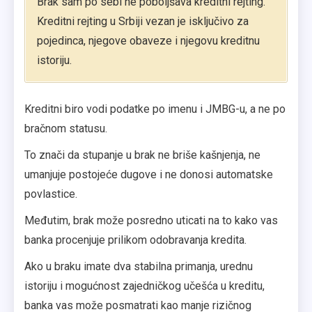
Brak sam po sebi ne poboljšava kreditni rejting.
Kreditni rejting u Srbiji vezan je isključivo za
pojedinca, njegove obaveze i njegovu kreditnu
istoriju.
Kreditni biro vodi podatke po imenu i JMBG-u, a ne po
bračnom statusu.
To znači da stupanje u brak ne briše kašnjenja, ne
umanjuje postojeće dugove i ne donosi automatske
povlastice.
Međutim, brak može posredno uticati na to kako vas
banka procenjuje prilikom odobravanja kredita.
Ako u braku imate dva stabilna primanja, urednu
istoriju i mogućnost zajedničkog učešća u kreditu,
banka vas može posmatrati kao manje rizičnog