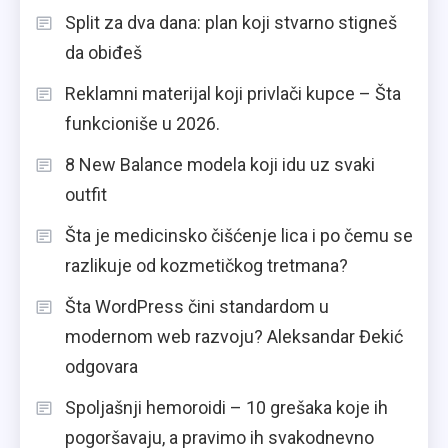
Split za dva dana: plan koji stvarno stigneš
da obiđeš
Reklamni materijal koji privlači kupce – Šta
funkcioniše u 2026.
8 New Balance modela koji idu uz svaki
outfit
Šta je medicinsko čišćenje lica i po čemu se
razlikuje od kozmetičkog tretmana?
Šta WordPress čini standardom u
modernom web razvoju? Aleksandar Đekić
odgovara
Spoljašnji hemoroidi – 10 grešaka koje ih
pogoršavaju, a pravimo ih svakodnevno