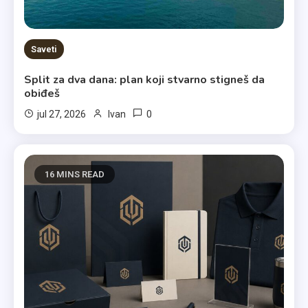
Saveti
Split za dva dana: plan koji stvarno stigneš da
obiđeš
0
jul 27, 2026
Ivan
16 MINS READ