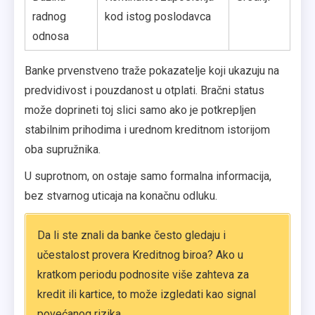
radnog
kod istog poslodavca
odnosa
Banke prvenstveno traže pokazatelje koji ukazuju na
predvidivost i pouzdanost u otplati. Bračni status
može doprineti toj slici samo ako je potkrepljen
stabilnim prihodima i urednom kreditnom istorijom
oba supružnika.
U suprotnom, on ostaje samo formalna informacija,
bez stvarnog uticaja na konačnu odluku.
Da li ste znali da banke često gledaju i
učestalost provera Kreditnog biroa? Ako u
kratkom periodu podnosite više zahteva za
kredit ili kartice, to može izgledati kao signal
povećanog rizika.