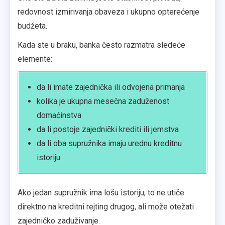
redovnost izmirivanja obaveza i ukupno opterećenje
budžeta.
Kada ste u braku, banka često razmatra sledeće
elemente:
da li imate zajednička ili odvojena primanja
kolika je ukupna mesečna zaduženost
domaćinstva
da li postoje zajednički krediti ili jemstva
da li oba supružnika imaju urednu kreditnu
istoriju
Ako jedan supružnik ima lošu istoriju, to ne utiče
direktno na kreditni rejting drugog, ali može otežati
zajedničko zaduživanje.