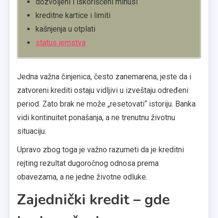
dozvoljeni i iskorišćeni minusi
kreditne kartice i limiti
kašnjenja u otplati
status jemstva
Jedna važna činjenica, često zanemarena, jeste da i
zatvoreni krediti ostaju vidljivi u izveštaju određeni
period. Zato brak ne može „resetovati“ istoriju. Banka
vidi kontinuitet ponašanja, a ne trenutnu životnu
situaciju.
Upravo zbog toga je važno razumeti da je kreditni
rejting rezultat dugoročnog odnosa prema
obavezama, a ne jedne životne odluke.
Zajednički kredit – gde