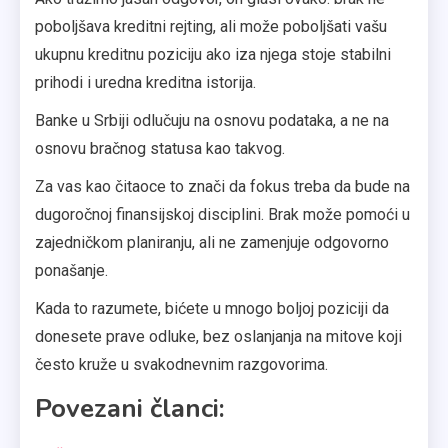
poboljšava kreditni rejting, ali može poboljšati vašu
ukupnu kreditnu poziciju ako iza njega stoje stabilni
prihodi i uredna kreditna istorija.
Banke u Srbiji odlučuju na osnovu podataka, a ne na
osnovu bračnog statusa kao takvog.
Za vas kao čitaoce to znači da fokus treba da bude na
dugoročnoj finansijskoj disciplini. Brak može pomoći u
zajedničkom planiranju, ali ne zamenjuje odgovorno
ponašanje.
Kada to razumete, bićete u mnogo boljoj poziciji da
donesete prave odluke, bez oslanjanja na mitove koji
često kruže u svakodnevnim razgovorima.
Povezani članci: