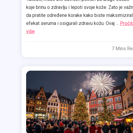
koje brinu o zdravlju i lepoti svoje kože. Zato je važ
da pratite određene korake kako biste maksimiziral
efekat seruma i osigurali zdravu kožu. Ovaj …
Pročit
više
7 Mins R