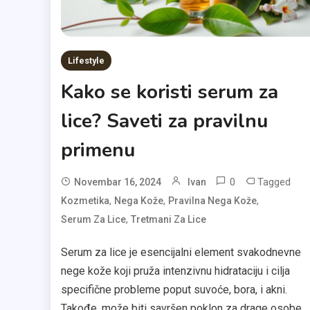
Lifestyle
Kako se koristi serum za
lice? Saveti za pravilnu
primenu
0
Tagged
Novembar 16, 2024
Ivan
,
,
,
Kozmetika
Nega Kože
Pravilna Nega Kože
,
Serum Za Lice
Tretmani Za Lice
Serum za lice je esencijalni element svakodnevne
nege kože koji pruža intenzivnu hidrataciju i cilja
specifične probleme poput suvoće, bora, i akni.
Takođe, može biti savršen poklon za drage osobe