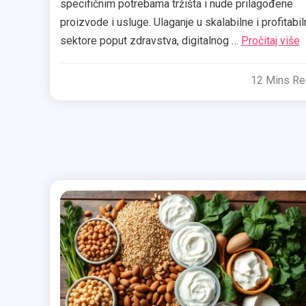
specifičnim potrebama tržišta i nude prilagođene
proizvode i usluge. Ulaganje u skalabilne i profitabi
sektore poput zdravstva, digitalnog …
Pročitaj više
12 Mins R