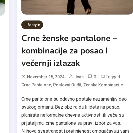
Lifestyle
Crne ženske pantalone –
kombinacije za posao i
večernji izlazak
0
Tagged
Novembar 15, 2024
Ivan
,
,
Crne Pantalone
Poslovni Outfit
Ženske Kombinacije
Crne pantalone su odavno postale nezamenljiv deo
svakog ormana. Bez obzira da li idete na posao,
planirate neformalne dnevne aktivnosti ili veče sa
prijateljima, crne pantalone su pravi izbor za vas.
Njihova svestranost i prefinjenost omogućavaju vam