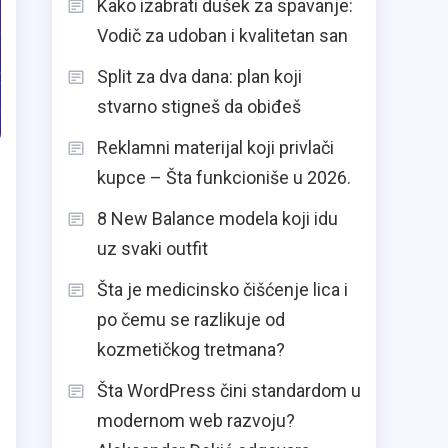
Kako izabrati dušek za spavanje:
Vodič za udoban i kvalitetan san
Split za dva dana: plan koji
stvarno stigneš da obiđeš
Reklamni materijal koji privlači
kupce – Šta funkcioniše u 2026.
8 New Balance modela koji idu
uz svaki outfit
Šta je medicinsko čišćenje lica i
po čemu se razlikuje od
kozmetičkog tretmana?
Šta WordPress čini standardom u
modernom web razvoju?