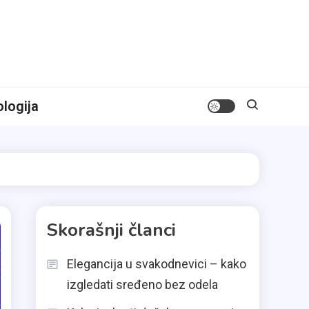
logija
Skorašnji članci
Elegancija u svakodnevici – kako
izgledati sređeno bez odela