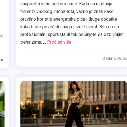
unaprediti vaše performanse. Kada su u pitanju
treninzi visokog intenziteta, važno je znati kako
pravilno koristiti energetska pića i druge dodatke
kako biste povećali snagu i izdržljivost. Bilo da ste
profesionalni sportista ili tek počinjete sa ozbiljnijim
a,
treninzima, …
Pročitaj više
8 Mins Rea
ead