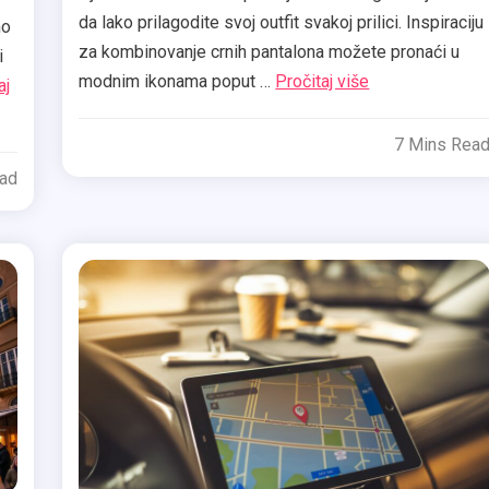
da lako prilagodite svoj outfit svakoj prilici. Inspiraciju
no
za kombinovanje crnih pantalona možete pronaći u
i
modnim ikonama poput …
Pročitaj više
aj
7 Mins Rea
ead