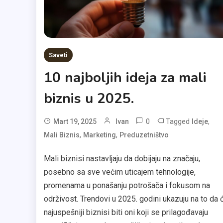
Saveti
10 najboljih ideja za mali
biznis u 2025.
0
Tagged
,
Mart 19, 2025
Ivan
Ideje
,
,
Mali Biznis
Marketing
Preduzetništvo
Mali biznisi nastavljaju da dobijaju na značaju,
posebno sa sve većim uticajem tehnologije,
promenama u ponašanju potrošača i fokusom na
održivost. Trendovi u 2025. godini ukazuju na to da 
najuspešniji biznisi biti oni koji se prilagođavaju