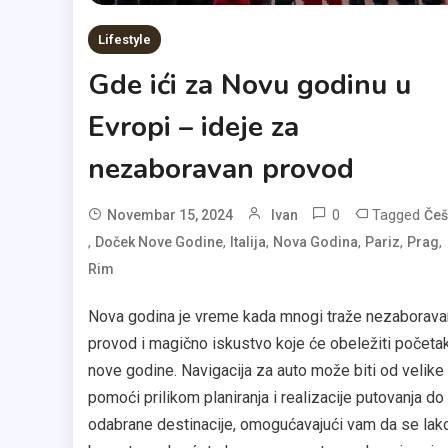
Lifestyle
Gde ići za Novu godinu u
Evropi – ideje za
nezaboravan provod
0
Tagged
Novembar 15, 2024
Ivan
Češ
,
,
,
,
,
,
Doček Nove Godine
Italija
Nova Godina
Pariz
Prag
Rim
Nova godina je vreme kada mnogi traže nezaborava
provod i magično iskustvo koje će obeležiti početa
nove godine. Navigacija za auto može biti od velike
pomoći prilikom planiranja i realizacije putovanja do
odabrane destinacije, omogućavajući vam da se lako