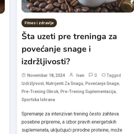
Fitnes i zdravlje
Šta uzeti pre treninga za
povećanje snage i
izdržljivosti?
0
Tagged
Novembar 18, 2024
Ivan
,
,
,
Izdržljivost
Nutrijenti Za Snagu
Povećanje Snage
,
,
Pre-Trening Obrok
Pre-Trening Suplementacija
Sportska Ishrana
Spremanje za intenzivan trening često zahteva
posebne pripreme, a izbor pravih energetskih
suplemenata, uključujući prirodne proteine, može