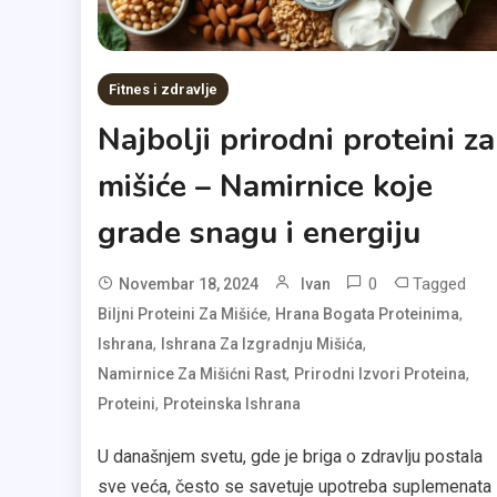
Fitnes i zdravlje
Najbolji prirodni proteini za
mišiće – Namirnice koje
grade snagu i energiju
0
Tagged
Novembar 18, 2024
Ivan
,
,
Biljni Proteini Za Mišiće
Hrana Bogata Proteinima
,
,
Ishrana
Ishrana Za Izgradnju Mišića
,
,
Namirnice Za Mišićni Rast
Prirodni Izvori Proteina
,
Proteini
Proteinska Ishrana
U današnjem svetu, gde je briga o zdravlju postala
sve veća, često se savetuje upotreba suplemenata