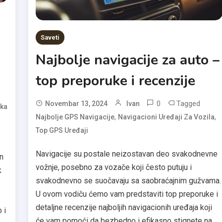
Saveti
Najbolje navigacije za auto –
top preporuke i recenzije
0
Tagged
Novembar 13, 2024
Ivan
ka
,
,
Najbolje GPS Navigacije
Navigacioni Uređaji Za Vozila
Top GPS Uređaji
Navigacije su postale neizostavan deo svakodnevne
n
vožnje, posebno za vozače koji često putuju i
k
svakodnevno se suočavaju sa saobraćajnim gužvama.
U ovom vodiču ćemo vam predstaviti top preporuke i
detaljne recenzije najboljih navigacionih uređaja koji
 i
će vam pomoći da bezbedno i efikasno stignete na