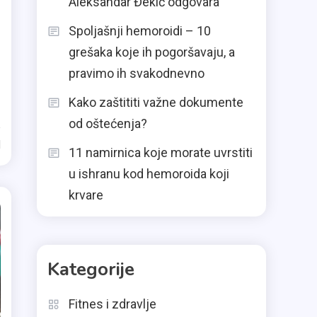
Aleksandar Đekić odgovara
Spoljašnji hemoroidi – 10
grešaka koje ih pogoršavaju, a
pravimo ih svakodnevno
Kako zaštititi važne dokumente
od oštećenja?
d
11 namirnica koje morate uvrstiti
u ishranu kod hemoroida koji
krvare
Kategorije
Fitnes i zdravlje