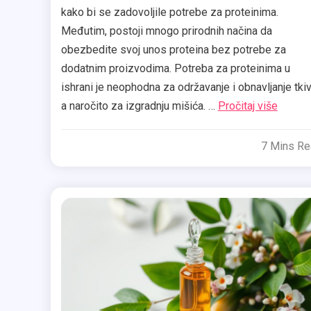
kako bi se zadovoljile potrebe za proteinima.
Međutim, postoji mnogo prirodnih načina da
obezbedite svoj unos proteina bez potrebe za
dodatnim proizvodima. Potreba za proteinima u
ishrani je neophodna za održavanje i obnavljanje tkiv
a naročito za izgradnju mišića. …
Pročitaj više
7 Mins R