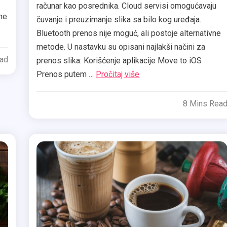
računar kao posrednika. Cloud servisi omogućavaju
lne
čuvanje i preuzimanje slika sa bilo kog uređaja.
Bluetooth prenos nije moguć, ali postoje alternativne
metode. U nastavku su opisani najlakši načini za
ead
prenos slika: Korišćenje aplikacije Move to iOS
Prenos putem …
Pročitaj više
8 Mins Rea