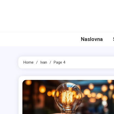
Skip
to
content
Niz
Aktuelne Pr
Naslovna
Home
Ivan
Page 4